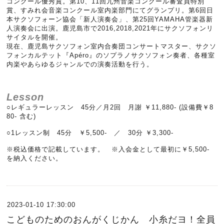
コンクール優秀賞。第10、11回九州音楽コンクール審査員特別
賞、すみれ会音楽コンクール室内楽部門にてグランプリ。第6回日
本サクソフォーン協会「新人演奏会」、第25回YAMAHA管楽器新
人演奏会に出演。鹿児島市で2016,2018,2021年にサクソフォンリ
サイタルを開催。
現在、鹿児島サクソフォン室内合奏団コンサートマスター、サクソ
フォンカルテット『Apéro』のソプラノサクソフォン奏者、各種室
内楽やあらゆるジャンルでの演奏活動を行う。
Lesson
○レギュラーレッスン 45分／月2回 月謝 ￥11,880- (設備費￥8
80- 含む)
○1レッスン制 45分 ￥5,500- ／ 30分 ￥3,300-
※税込価格で記載しています。 ※入会金として最初に￥5,500-
を納入ください。
2023-01-10 17:30:00
こどものためのおんがくじかん 小糸だヨ！全員