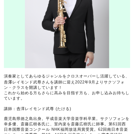
演奏家としてあらゆるジャンルをクロスオーバーし活躍している、
𠮷‬澤レイモンド武尊さんを講師に迎え2022年9月よりサクソフォ
ン・クラスを開講しています！
これから始める方もさらに高みを目指す方も、お申し込みお待ちし
ています。
講師：𠮷‬澤レイモンド武尊 (たける)
鹿児島県徳之島出身。平成音楽大学音楽学科卒業。サクソフォンを
幸多優、斎藤広樹各氏に、室内楽を斎藤広樹氏に師事。第61回西
日本国際音楽コンクール NHK福岡放送局賞受賞。62回南日本音楽