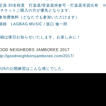
定員 30名程度 打楽器/管楽器持参可・打楽器等貸出有 
のチケットご購入の方が優先となります。
●参加費無料（どなたでも参加いただけます）
講師 LAGBAG MUSIC / 坂口 修一郎
詳細は後日お知らせいたします。お楽しみに！
OOD NEIGHBORS JAMBOREE 2017
ttp://goodneighborsjamboree.com/2017/
016の公開練習はこんな感じでした。