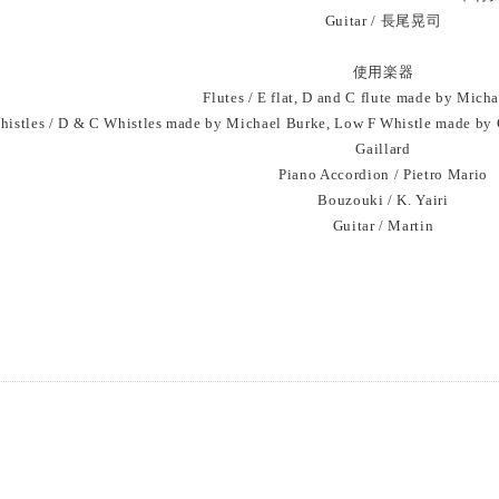
Guitar / 長尾晃司
使用楽器
Flutes / E flat, D and C flute made by Micha
histles / D & C Whistles made by Michael Burke, Low F Whistle made by 
Gaillard
Piano Accordion / Pietro Mario
Bouzouki / K. Yairi
Guitar / Martin