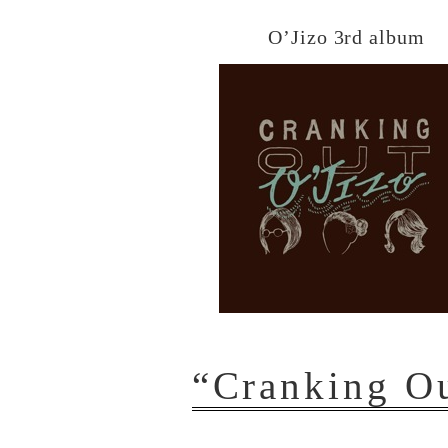
O’Jizo 3rd album
“Cranking O