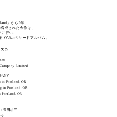
land』から2年。
で構成された今作は、
中に行い、
る O’Jizoのサードアルバム。
izo
＋tax
mpany Limited
MPANY
 in Portland, OR
 in Portland, OR
 Portland, OR
ion / 豊田耕三
村大史