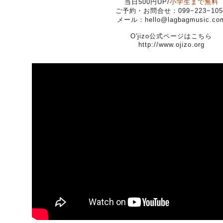
当日500円UP/
小学生まで無料
ご予約・お問合せ：099−223−105
メール：hello@lagbagmusic.co
O'jizo公式ページはこちら
http://www.ojizo.org